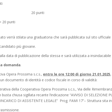
ti
20 punti
 = 20 punti
dato verrà stilata una graduatoria che sarà pubblicata sul sito ufficiale
 candidato più giovane.
lla data di pubblicazione della stessa e sarà utilizzata a insindacabile
lla domanda
.
iva Opera Prossima s.c.s.,
entro le ore 12:00 di giorno 21.01.2025
,
n documento di identità e codice fiscale in corso di validità:
ativa della Cooperativa Opera Prossima s.c.s., Via delle Rimembranze 
00), in busta chiusa sigillata recante l’indicazione “AVVISO DI SEL
ARICO DI ASSISTENTE LEGALE” Prog. FAMI 17”– Struttura sita in
trasmissione.