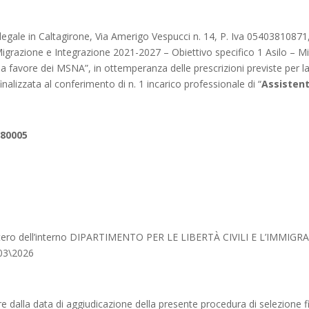
egale in Caltagirone, Via Amerigo Vespucci n. 14, P. Iva 05403810871, 
igrazione e Integrazione 2021-2027 – Obiettivo specifico 1 Asilo – Mi
 a favore dei MSNA”, in ottemperanza delle prescrizioni previste per l
inalizzata al conferimento di n. 1 incarico professionale di “
Assisten
380005
stero dell’interno DIPARTIMENTO PER LE LIBERTÀ CIVILI E L’IMMIGRAZI
\03\2026
ere dalla data di aggiudicazione della presente procedura di selezion