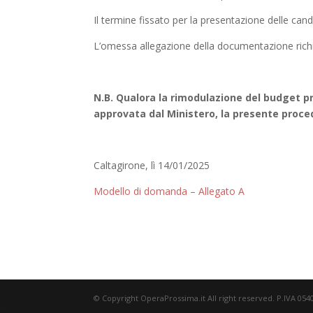
Il termine fissato per la presentazione delle can
L’omessa allegazione della documentazione rich
N.B. Qualora la rimodulazione del budget pr
approvata dal Ministero, la presente proced
Caltagirone, lì 14/01/20
Modello di domanda – Allegato A
© Copyright OperaProssima.it All right reserved. P.IVA 05