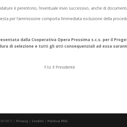
didature è perentorio, l’eventuale invio successivo, anche di documentaz
iesta per l’ammissione comporta l’immediata esclusione della proced
esentata dalla Cooperativa Opera Prossima s.c.s. per il Progett
ura di selezione e tutti gli atti consequenziali ad essa sarann
25 F.to Il Presidente
403810871 |
Privacy
|
Credits
|
Politica PDG