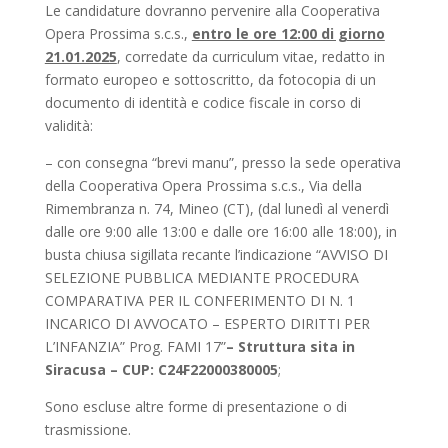
Le candidature dovranno pervenire alla Cooperativa
Opera Prossima s.c.s.,
entro le ore 12:00 di giorno
21.01.2025
, corredate da curriculum vitae, redatto in
formato europeo e sottoscritto, da fotocopia di un
documento di identità e codice fiscale in corso di
validità:
– con consegna “brevi manu”, presso la sede operativa
della Cooperativa Opera Prossima s.c.s., Via della
Rimembranza n. 74, Mineo (CT), (dal lunedì al venerdì
dalle ore 9:00 alle 13:00 e dalle ore 16:00 alle 18:00), in
busta chiusa sigillata recante l’indicazione “AVVISO DI
SELEZIONE PUBBLICA MEDIANTE PROCEDURA
COMPARATIVA PER IL CONFERIMENTO DI N. 1
INCARICO DI AVVOCATO – ESPERTO DIRITTI PER
L’INFANZIA” Prog. FAMI 17”
– Struttura sita in
Siracusa – CUP: C24F22000380005
;
Sono escluse altre forme di presentazione o di
trasmissione.