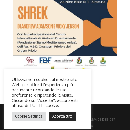
Utilizziamo i cookie sul nostro sito
Web per offrirti l'esperienza più
pertinente ricordando le tue
preferenze e ripetendo le visite.
Cliccando su "Accetta", acconsenti
all'uso di TUTTI i cookie.
Cookie Settings
Accetta tutti
© Copyright OperaProssima.it All right reserved. P.IVA 05403810871
|
Privacy
|
Credits
|
Politica PDG