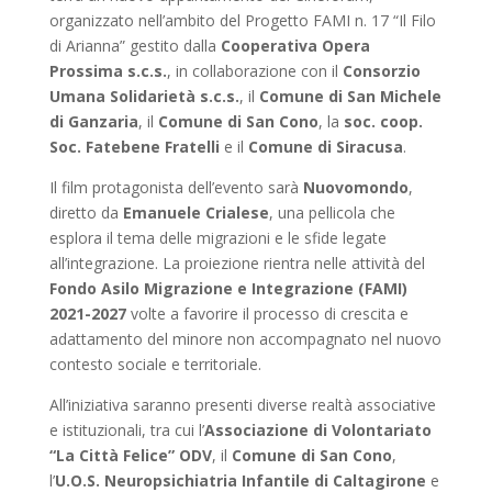
organizzato nell’ambito del Progetto FAMI n. 17 “Il Filo
di Arianna” gestito dalla
Cooperativa Opera
Prossima s.c.s.
, in collaborazione con il
Consorzio
Umana Solidarietà s.c.s.
, il
Comune di San Michele
di Ganzaria
, il
Comune di San Cono
, la
soc. coop.
Soc. Fatebene Fratelli
e il
Comune di Siracusa
.
Il film protagonista dell’evento sarà
Nuovomondo
,
diretto da
Emanuele Crialese
, una pellicola che
esplora il tema delle migrazioni e le sfide legate
all’integrazione. La proiezione rientra nelle attività del
Fondo Asilo Migrazione e Integrazione (FAMI)
2021-2027
volte a favorire il processo di crescita e
adattamento del minore non accompagnato nel nuovo
contesto sociale e territoriale.
All’iniziativa saranno presenti diverse realtà associative
e istituzionali, tra cui l’
Associazione di Volontariato
“La Città Felice” ODV
, il
Comune di San Cono
,
l’
U.O.S. Neuropsichiatria Infantile di Caltagirone
e