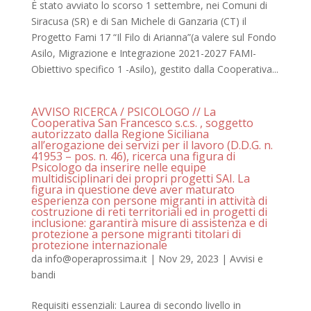
È stato avviato lo scorso 1 settembre, nei Comuni di
Siracusa (SR) e di San Michele di Ganzaria (CT) il
Progetto Fami 17 “Il Filo di Arianna”(a valere sul Fondo
Asilo, Migrazione e Integrazione 2021-2027 FAMI-
Obiettivo specifico 1 -Asilo), gestito dalla Cooperativa...
AVVISO RICERCA / PSICOLOGO // La
Cooperativa San Francesco s.c.s. , soggetto
autorizzato dalla Regione Siciliana
all’erogazione dei servizi per il lavoro (D.D.G. n.
41953 – pos. n. 46), ricerca una figura di
Psicologo da inserire nelle equipe
multidisciplinari dei propri progetti SAI. La
figura in questione deve aver maturato
esperienza con persone migranti in attività di
costruzione di reti territoriali ed in progetti di
inclusione: garantirà misure di assistenza e di
protezione a persone migranti titolari di
protezione internazionale
da
info@operaprossima.it
|
Nov 29, 2023
|
Avvisi e
bandi
Requisiti essenziali: Laurea di secondo livello in